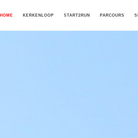
HOME
KERKENLOOP
START2RUN
PARCOURS
S