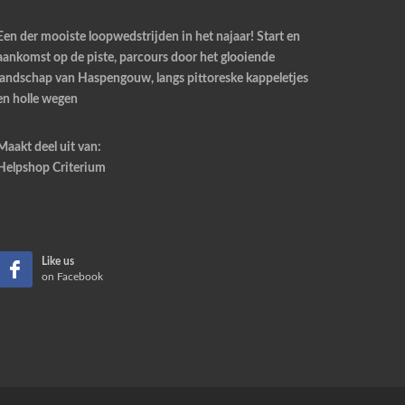
Een der mooiste loopwedstrijden in het najaar! Start en
aankomst op de piste, parcours door het glooiende
landschap van Haspengouw, langs pittoreske kappeletjes
en holle wegen
Maakt deel uit van:
Helpshop Criterium
Like us
on Facebook