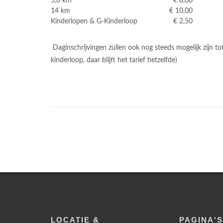
5,6 km
€ 8,00
14 km
€ 10,00
Kinderlopen & G-Kinderloop
€ 2,50
Daginschrijvingen zullen ook nog steeds mogelijk zijn tot
kinderloop, daar blijft het tarief hetzelfde)
LOCATIE &
PAGINA'S